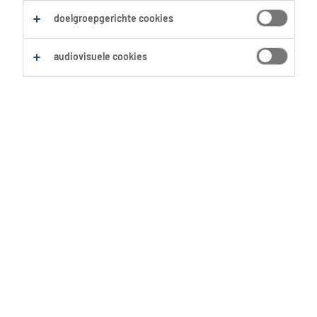
doelgroepgerichte cookies
Zoekopdracht opslaan
audiovisuele cookies
Geen resultaten gevonden
Geen passende vacatures voor deze filters
gevonden. Pas je zoekopdracht aan om meer
resultaten te zien:
Verwijder één of meerdere filters.
Zocht je op postcode? Vergroot dan je straal.
Pas de functietitel aan en controleer op