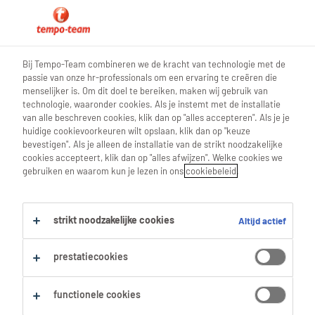
0
Bij Tempo-Team combineren we de kracht van technologie met de
passie van onze hr-professionals om een ervaring te creëren die
Vind je volgende job
menselijker is. Om dit doel te bereiken, maken wij gebruik van
technologie, waaronder cookies. Als je instemt met de installatie
van alle beschreven cookies, klik dan op "alles accepteren". Als je je
Zoek 0 jobs
huidige cookievoorkeuren wilt opslaan, klik dan op "keuze
bevestigen". Als je alleen de installatie van de strikt noodzakelijke
cookies accepteert, klik dan op "alles afwijzen". Welke cookies we
gebruiken en waarom kun je lezen in ons
cookiebeleid
.
Filter
strikt noodzakelijke cookies
Altijd actief
Geselecteerde filters:
Tekenen & Ontwerpen
prestatiecookies
Technische Tekenaars & Planners
cad-cam-engineer
Alles wissen
functionele cookies