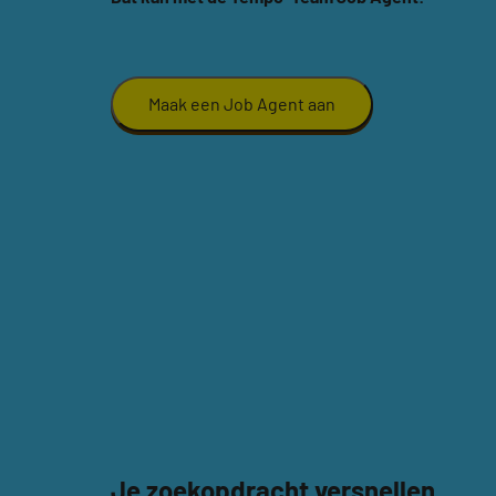
Maak een Job Agent aan
Je zoekopdracht versnellen