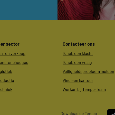
er sector
Contacteer ons
an- en verkoop
Ik heb een klacht
ienstencheques
Ik heb een vraag
gistiek
Veiligheidsprobleem melden
roductie
Vind een kantoor
echniek
Werken bij Tempo-Team
Download de Tempo-