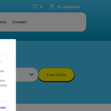
0
My Jobspace
 ons
Contact
r-
aal
tie
Zoek 0 jobs
atie
okies
ctief