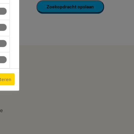
Zoekopdracht opslaan
pteren
te