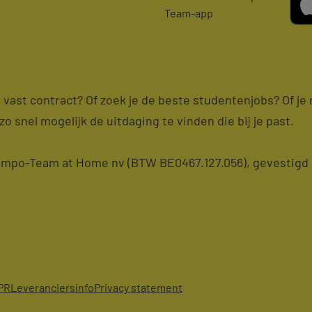
Team-app
en vast contract? Of zoek je de beste studentenjobs? Of j
zo snel mogelijk de uitdaging te vinden die bij je past.
po-Team at Home nv (BTW BE0467.127.056), gevestigd i
PR
Leveranciersinfo
Privacy statement