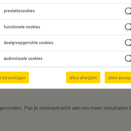
1
prestatiecookies
functionele cookies
Alles wissen
doelgroepgerichte cookies
audiovisuele cookies
e bevestigen
alles afwijzen
alles acce
vonden
 gevonden. Pas je zoekopdracht aan om meer resultaten 