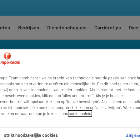
nten
Bedrijven
Dienstencheques
Carrièretips
Over
empo-Team combineren we de kracht van technologie met de passie van onze h
Waar
Str
ssionals om een ervaring te creëren die menselijker is. Om dit doel te bereiken,
 wij gebruik van technologie, waaronder cookies. Als je instemt met de installa
lle beschreven cookies, klik dan op "alles accepteren". Als je je huidige
evoorkeuren wilt opslaan, klik dan op "keuze bevestigen". Als je alleen de install
e strikt noodzakelijke cookies accepteert, klik dan op "alles afwijzen". Welke co
bruiken en waarom kun je lezen in ons
cookiebeleid
.
strikt noodzakelijke cookies
Altijd a