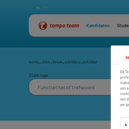
NL
FR
Kandidaten
Stude
home
Jobs
bouw
schilders
schilder
Bij T
Zoek naar
profe
maken
van a
cooki
van d
we ge