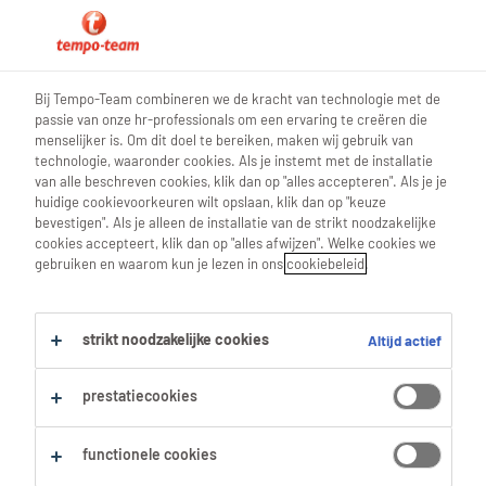
0
Bij Tempo-Team combineren we de kracht van technologie met de
passie van onze hr-professionals om een ervaring te creëren die
Vind je volgende job
menselijker is. Om dit doel te bereiken, maken wij gebruik van
technologie, waaronder cookies. Als je instemt met de installatie
van alle beschreven cookies, klik dan op "alles accepteren". Als je je
Zoek 245 jobs
huidige cookievoorkeuren wilt opslaan, klik dan op "keuze
bevestigen". Als je alleen de installatie van de strikt noodzakelijke
cookies accepteert, klik dan op "alles afwijzen". Welke cookies we
gebruiken en waarom kun je lezen in ons
cookiebeleid
.
245 jobs gevonden in Lebbeke.
strikt noodzakelijke cookies
Altijd actief
Filter
prestatiecookies
Geselecteerde filters:
Lebbeke, Oost Vlaanderen
functionele cookies
Alles wissen