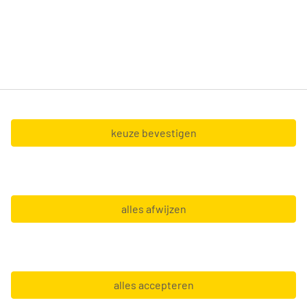
mogelijk de uitdaging te vinden die bij je past.
Tempo-Team nv (BTW BE0428.327.551) en Tempo-
Team at Home nv (BTW BE0467.127.056),
gevestigd in de Boechoutlaan 105 0001 - 1853
Strombeek-Bever.
keuze bevestigen
Copyright © 2026 Tempo-Team
alles afwijzen
Algemene voorwaarden
Gebruiksvoorwaarden
GDPR
alles accepteren
Leveranciersinfo