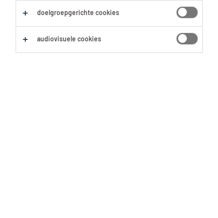
doelgroepgerichte cookies
Zoekopdracht opslaan
audiovisuele cookies
Poetsmedewerker
productie, 25 uren. Mooi
loon !
Lebbeke, Oost-Vlaanderen
Tijdelijk met uitzicht op vast
6 Augustus 2026
Schoonmaakmedewerker