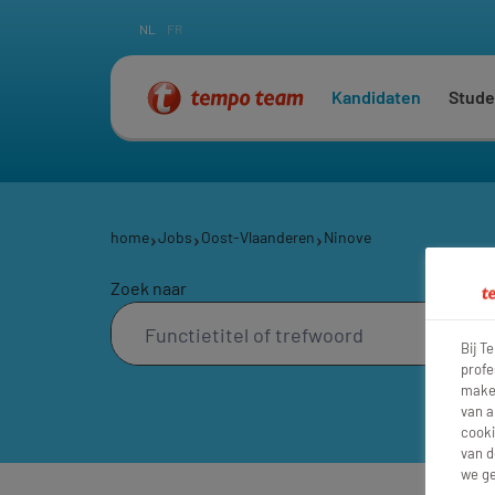
NL
FR
Kandidaten
Stude
home
Jobs
Oost-Vlaanderen
Ninove
Zoek naar
Bij T
profe
maken
van a
cooki
van d
we ge