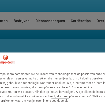
nten
Bedrijven
Dienstencheques
Carrièretips
Over
Waar
Str
empo-Team combineren we de kracht van technologie met de passie van onze h
ssionals om een ervaring te creëren die menselijker is. Om dit doel te bereiken,
 wij gebruik van technologie, waaronder cookies. Als je instemt met de installa
lle beschreven cookies, klik dan op "alles accepteren". Als je je huidige
evoorkeuren wilt opslaan, klik dan op "keuze bevestigen". Als je alleen de install
e strikt noodzakelijke cookies accepteert, klik dan op "alles afwijzen". Welke co
bruiken en waarom kun je lezen in ons
cookiebeleid
.