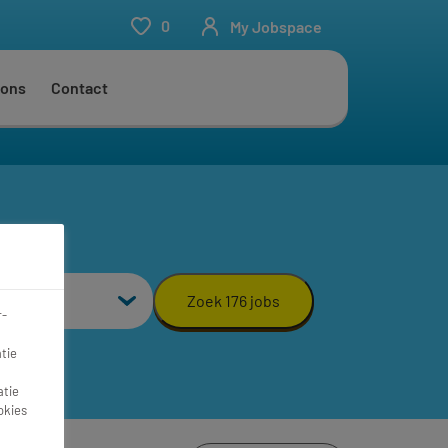
0
My Jobspace
 ons
Contact
aal
Zoek 176 jobs
r-
tie
atie
okies