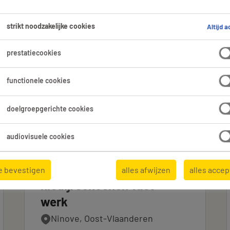
strikt noodzakelijke cookies
Altijd a
prestatiecookies
Expertisedomein
Alle filters
1
functionele cookies
es wissen
doelgroepgerichte cookies
audiovisuele cookies
Verkoper
e bevestigen
alles afwijzen
alles acce
kledij/schoenen vast
werk
Ninove, Oost-Vlaanderen