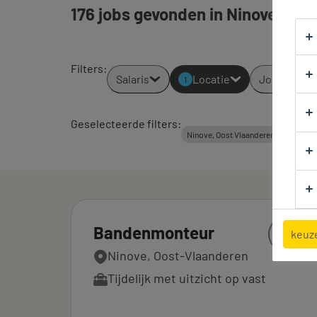
176 jobs gevonden in Ninove.
Filters
:
Salaris
Locatie
Jobtypes
1
Geselecteerde filters:
All
Ninove, Oost Vlaanderen
Bandenmonteur
keuz
Ninove, Oost-Vlaanderen
Tijdelijk met uitzicht op vast