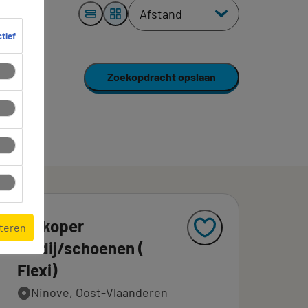
ctief
Zoekopdracht opslaan
Verkoper
pteren
kledij/schoenen (
Flexi)
Ninove, Oost-Vlaanderen