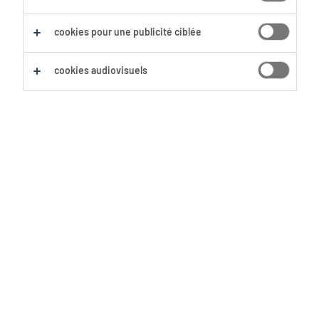
Sauvegarder cette recherche
cookies pour une publicité ciblée
cookies audiovisuels
Aucun résultat trouvé
Nous n'avons pas trouvé d'offre d'emploi avec les
filtres sélectionnés. Modifie ta recherche afin
d'obtenir plus de résultats. Les actions suivantes
peuvent t'aider :
Supprime certains des filtres que tu as
utilisés.