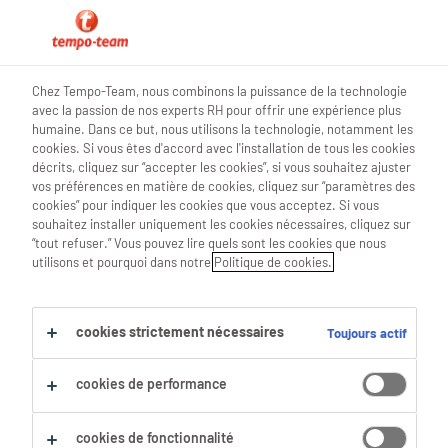
0
Chez Tempo-Team, nous combinons la puissance de la technologie
avec la passion de nos experts RH pour offrir une expérience plus
Trouve ton prochain job
humaine. Dans ce but, nous utilisons la technologie, notamment les
cookies. Si vous êtes d'accord avec l'installation de tous les cookies
décrits, cliquez sur “accepter les cookies”, si vous souhaitez ajuster
Chercher 0 offres d'emploi
vos préférences en matière de cookies, cliquez sur “paramètres des
cookies” pour indiquer les cookies que vous acceptez. Si vous
souhaitez installer uniquement les cookies nécessaires, cliquez sur
“tout refuser.” Vous pouvez lire quels sont les cookies que nous
utilisons et pourquoi dans notre
Politique de cookies.
Filtre
Filtres sélectionnés :
cookies strictement nécessaires
Toujours actif
Management
Gestionnaires De Services Admini
planning-manager
cookies de performance
Tout effacer
cookies de fonctionnalité