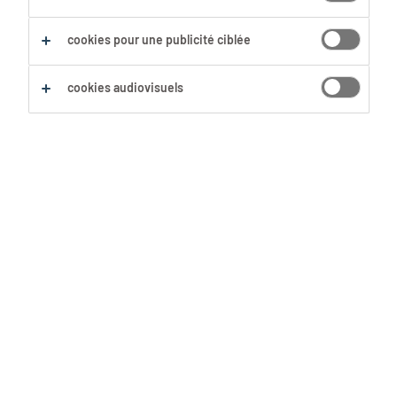
Sauvegarder cette recherche
cookies pour une publicité ciblée
cookies audiovisuels
Aucun résultat trouvé
Nous n'avons pas trouvé d'offre d'emploi avec les
filtres sélectionnés. Modifie ta recherche afin
d'obtenir plus de résultats. Les actions suivantes
peuvent t'aider :
Supprime certains des filtres que tu as
utilisés.