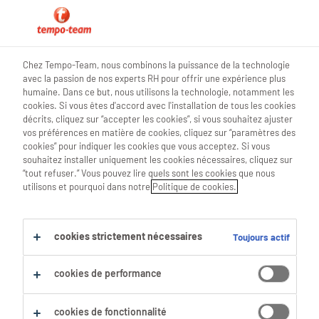
0
Chez Tempo-Team, nous combinons la puissance de la technologie
avec la passion de nos experts RH pour offrir une expérience plus
Trouve ton prochain job
humaine. Dans ce but, nous utilisons la technologie, notamment les
cookies. Si vous êtes d'accord avec l'installation de tous les cookies
décrits, cliquez sur “accepter les cookies”, si vous souhaitez ajuster
Chercher 0 offres d'emploi
vos préférences en matière de cookies, cliquez sur “paramètres des
cookies” pour indiquer les cookies que vous acceptez. Si vous
souhaitez installer uniquement les cookies nécessaires, cliquez sur
“tout refuser.” Vous pouvez lire quels sont les cookies que nous
utilisons et pourquoi dans notre
Politique de cookies.
Filtre
Filtres sélectionnés :
cookies strictement nécessaires
Toujours actif
Management
Gestionnaires De Services Admini
chef-de-groupe
cookies de performance
Tout effacer
cookies de fonctionnalité