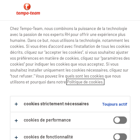
0
Chez Tempo-Team, nous combinons la puissance de la technologie
avec la passion de nos experts RH pour offrir une expérience plus
Trouve ton prochain job
humaine. Dans ce but, nous utilisons la technologie, notamment les
cookies. Si vous êtes d'accord avec l'installation de tous les cookies
décrits, cliquez sur “accepter les cookies”, si vous souhaitez ajuster
Chercher 0 offres d'emploi
vos préférences en matière de cookies, cliquez sur “paramètres des
cookies” pour indiquer les cookies que vous acceptez. Si vous
souhaitez installer uniquement les cookies nécessaires, cliquez sur
“tout refuser.” Vous pouvez lire quels sont les cookies que nous
utilisons et pourquoi dans notre
Politique de cookies.
Filtre
Filtres sélectionnés :
cookies strictement nécessaires
Toujours actif
Horeca
Serveurs & Personnel De Bar
cookies de performance
Tout effacer
barista
cookies de fonctionnalité