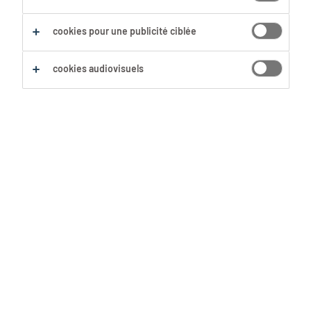
Sauvegarder cette recherche
cookies pour une publicité ciblée
cookies audiovisuels
Aucun résultat trouvé
Nous n'avons pas trouvé d'offre d'emploi avec les
filtres sélectionnés. Modifie ta recherche afin
d'obtenir plus de résultats. Les actions suivantes
peuvent t'aider :
Supprime certains des filtres que tu as
utilisés.
Ta recherche s'est concentrée sur un lieu