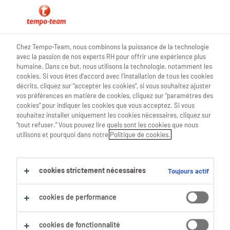
0
Chez Tempo-Team, nous combinons la puissance de la technologie
avec la passion de nos experts RH pour offrir une expérience plus
Trouve ton prochain job
humaine. Dans ce but, nous utilisons la technologie, notamment les
cookies. Si vous êtes d'accord avec l'installation de tous les cookies
décrits, cliquez sur “accepter les cookies”, si vous souhaitez ajuster
Chercher 0 offres d'emploi
vos préférences en matière de cookies, cliquez sur “paramètres des
cookies” pour indiquer les cookies que vous acceptez. Si vous
souhaitez installer uniquement les cookies nécessaires, cliquez sur
“tout refuser.” Vous pouvez lire quels sont les cookies que nous
utilisons et pourquoi dans notre
Politique de cookies.
Filtre
Filtres sélectionnés :
cookies strictement nécessaires
Toujours actif
construction-routiere
cookies de performance
Tout effacer
ingenieurs-en-construction
project-engineer
cookies de fonctionnalité