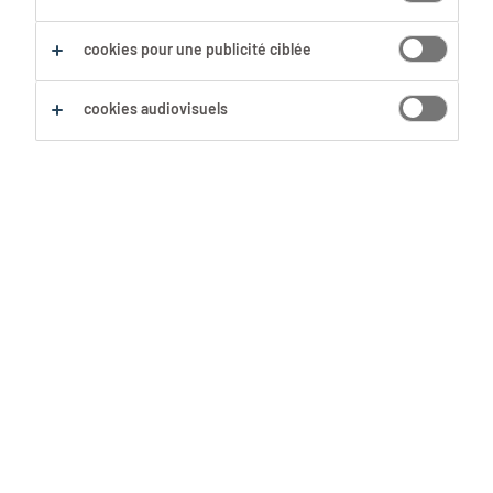
Sauvegarder cette recherche
cookies pour une publicité ciblée
cookies audiovisuels
Aucun résultat trouvé
Nous n'avons pas trouvé d'offre d'emploi avec les
filtres sélectionnés. Modifie ta recherche afin
d'obtenir plus de résultats. Les actions suivantes
peuvent t'aider :
Supprime certains des filtres que tu as
utilisés.
Ta recherche s'est concentrée sur un lieu