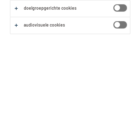
Alles wissen
doelgroepgerichte cookies
audiovisuele cookies
Zoekopdracht opslaan
Beenhouwer Colruyt
Nossegem
Nossegem, Vlaams-Brabant
Tijdelijk met uitzicht op vast
COLRUYT GROUP
7 Augustus 2026