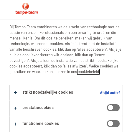
0
Bij Tempo-Team combineren we de kracht van technologie met de
passie van onze hr-professionals om een ervaring te creëren die
Vind je volgende job
menselijker is. Om dit doel te bereiken, maken wij gebruik van
technologie, waaronder cookies. Als je instemt met de installatie
van alle beschreven cookies, klik dan op "alles accepteren". Als je je
Zoek 19 jobs
huidige cookievoorkeuren wilt opslaan, klik dan op "keuze
bevestigen". Als je alleen de installatie van de strikt noodzakelijke
cookies accepteert, klik dan op "alles afwijzen". Welke cookies we
gebruiken en waarom kun je lezen in ons
cookiebeleid
.
19 Productie jobs gevonden in
Vlaams-Brabant.
strikt noodzakelijke cookies
Altijd actief
Filter
prestatiecookies
Geselecteerde filters:
functionele cookies
Vlaams Brabant
Productie