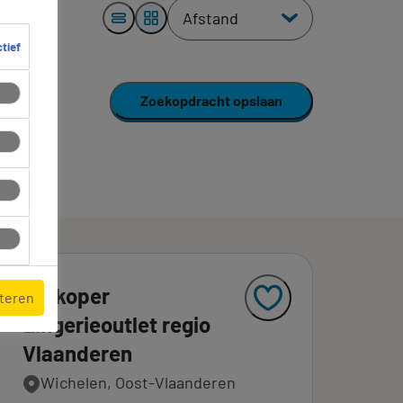
ctief
Zoekopdracht opslaan
Verkoper
pteren
Lingerieoutlet regio
Vlaanderen
Wichelen, Oost-Vlaanderen