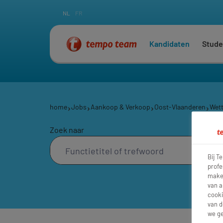
NL
FR
Kandidaten
Stude
home
Jobs
Aankoop & Verkoop
Oost-Vlaanderen
Wet
Zoek naar
Bij T
profe
maken
van a
cooki
van d
we ge