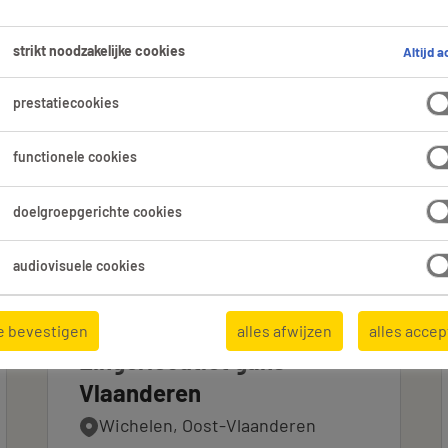
nden in Wetteren.
strikt noodzakelijke cookies
Altijd a
prestatiecookies
Expertisedomein
Alle filters
1
2
functionele cookies
Alles wissen
koop & Verkoop
doelgroepgerichte cookies
audiovisuele cookies
Verkoper
e bevestigen
alles afwijzen
alles acce
Lingerieoutlet gans
Vlaanderen
Wichelen, Oost-Vlaanderen