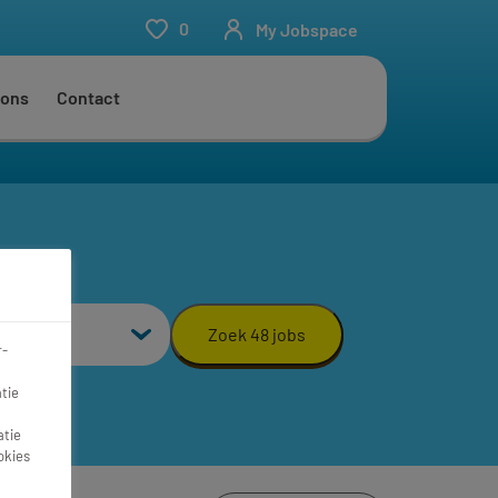
0
My Jobspace
 ons
Contact
aal
Zoek 48 jobs
r-
tie
atie
okies