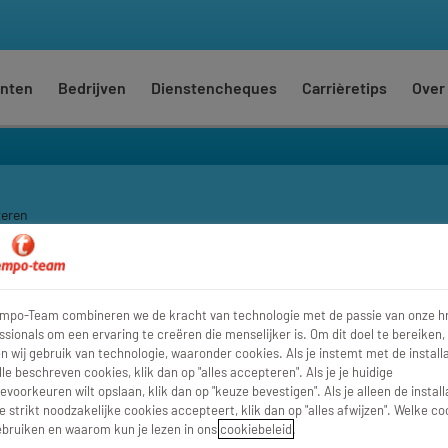
nten
Bedrijven
Dienstencheques
Carrièretips
Over
teren
Waar
Str
empo-Team combineren we de kracht van technologie met de passie van onze h
ssionals om een ervaring te creëren die menselijker is. Om dit doel te bereiken,
 wij gebruik van technologie, waaronder cookies. Als je instemt met de installa
lle beschreven cookies, klik dan op "alles accepteren". Als je je huidige
evoorkeuren wilt opslaan, klik dan op "keuze bevestigen". Als je alleen de install
e strikt noodzakelijke cookies accepteert, klik dan op "alles afwijzen". Welke co
bruiken en waarom kun je lezen in ons
cookiebeleid
.