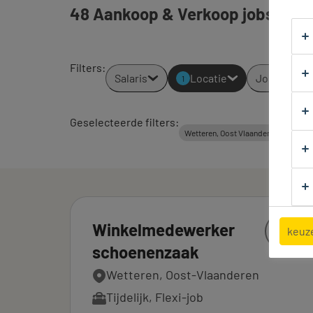
48 Aankoop & Verkoop jobs gevo
Filters
:
Salaris
Locatie
Jobtypes
1
Geselecteerde filters:
Wetteren, Oost Vlaanderen
Aan
Winkelmedewerker
keuz
schoenenzaak
Wetteren, Oost-Vlaanderen
Tijdelijk
,
Flexi-job