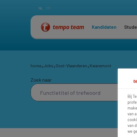
NL
FR
Kandidaten
Stude
home
Jobs
Oost-Vlaanderen
Kwaremont
Zoek naar
Bij T
profe
maken
van a
cooki
van d
we ge