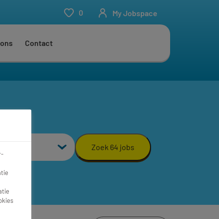
0
My Jobspace
 ons
Contact
aal
Zoek 64 jobs
r-
tie
atie
okies