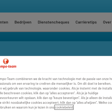
nten
Bedrijven
Dienstencheques
Carrièretips
Over
Waar
Str
empo-Team combineren we de kracht van technologie met de passie van onze h
ssionals om een ervaring te creëren die menselijker is. Om dit doel te bereiken,
 wij gebruik van technologie, waaronder cookies. Als je instemt met de installa
lle beschreven cookies, klik dan op "alles accepteren". Als je je huidige
evoorkeuren wilt opslaan, klik dan op "keuze bevestigen". Als je alleen de install
e strikt noodzakelijke cookies accepteert, klik dan op "alles afwijzen". Welke co
bruiken en waarom kun je lezen in ons
cookiebeleid
.