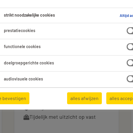
strikt noodzakelijke cookies
Altijd a
prestatiecookies
Expertisedomein
Alle filters
1
functionele cookies
lles wissen
doelgroepgerichte cookies
audiovisuele cookies
Elektromechanicien
e bevestigen
alles afwijzen
alles acce
Anzegem, West-Vlaanderen
Tijdelijk met uitzicht op vast