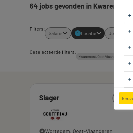
64 jobs gevonden in Kwaremont.
Filters
:
Salaris
Locatie
Jobtypes
1
Geselecteerde filters:
A
Kwaremont, Oost Vlaanderen
Slager
keuz
Wortegem, Oost-Vlaanderen