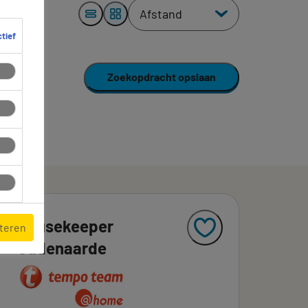
ctief
Zoekopdracht opslaan
Housekeeper
pteren
Oudenaarde