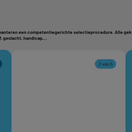
 hanteren een competentiegerichte selectieprocedure. Alle ge
, geslacht, handicap,...
2 van 5