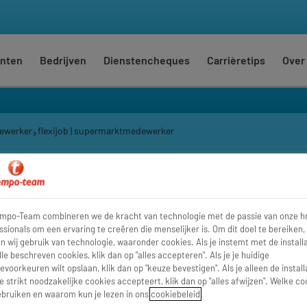
nten
Bedrijven
Dienstencheques
Carrièretips
Over
ewerker
flexijob | supermarktmedewerker
arktmedewerker
empo-Team combineren we de kracht van technologie met de passie van onze h
Harelbeke
,
West
ssionals om een ervaring te creëren die menselijker is. Om dit doel te bereiken,
 wij gebruik van technologie, waaronder cookies. Als je instemt met de installa
lle beschreven cookies, klik dan op "alles accepteren". Als je je huidige
evoorkeuren wilt opslaan, klik dan op "keuze bevestigen". Als je alleen de install
e strikt noodzakelijke cookies accepteert, klik dan op "alles afwijzen". Welke co
bruiken en waarom kun je lezen in ons
cookiebeleid
.