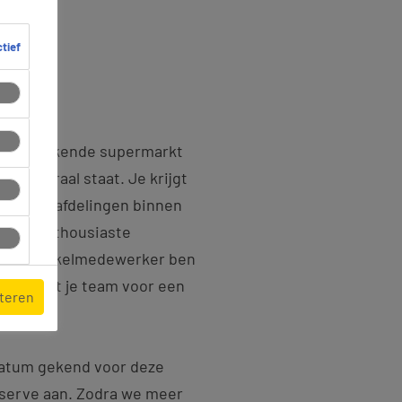
ctief
ij een bekende supermarkt
s centraal staat. Je krijgt
hillende afdelingen binnen
teeds enthousiaste
ol als winkelmedewerker ben
 samen met je team voor een
pteren
datum gekend voor deze
eserve aan. Zodra we meer