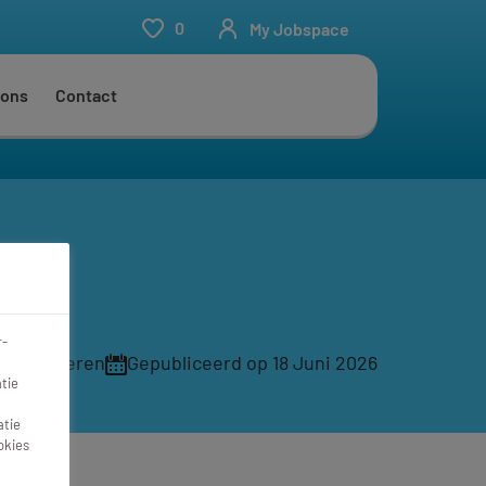
0
My Jobspace
 ons
Contact
r-
-Vlaanderen
Gepubliceerd op 18 Juni 2026
tie
atie
okies