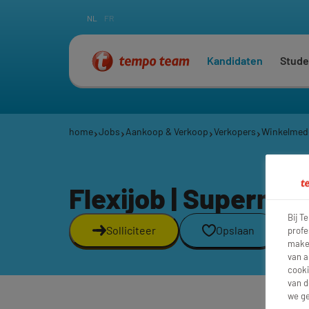
NL
FR
Kandidaten
Stude
home
Jobs
Aankoop & Verkoop
Verkopers
Winkelmed
Flexijob | Superm
Bij T
Solliciteer
Opslaan
profe
maken
van a
cooki
van d
we ge