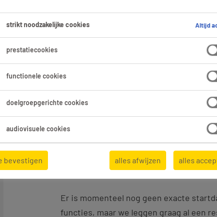
strikt noodzakelijke cookies
Altijd a
prestatiecookies
functionele cookies
Als winkelmedewerker kom je terecht b
waar een aangename sfeer tussen collega'
doelgroepgerichte cookies
de kans om aan de slag te gaan op versc
deze bekende supermarkt, wij zoeken s
audiovisuele cookies
fleximedewerkers. In deze veelzijdige r
jij het gezicht van de winkel en zorg je
e bevestigen
alles afwijzen
alles acce
optimale winkelervaring voor elke klant.
Er is momenteel nog geen exacte start
functies, maar we leggen graag al een r