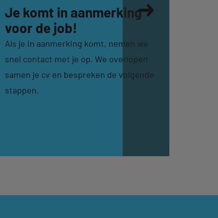
Je komt in aanmerking
We b
voor de job!
met
Als je in aanmerking komt, nemen we
We gev
snel contact met je op. We overlopen
perfec
samen je cv en bespreken de volgende
klant 
stappen.
we jou