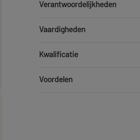
Verantwoordelijkheden
Correct en vlot afrekenen van boods
Vaardigheden
Scannen van producten en bonuskaar
Verwerken van verschillende soorten 
Supermarkten
Kassawerkzaamheden
Rekken Vul
Kwalificatie
Nederlands
Beantwoorden van vragen van klanten
Zorgen voor een nette en ordelijke k
Je beschikt over het wettelijk statuut
Voordelen
te werken (gepensioneerd of minsten
Actief bijdragen aan de algemene orde
een andere werkgever).
winkel.
Een boeiende job als fleximedewerker
Je kan je vlot uitdrukken in het Neder
supermarkt in jouw regio.
communicatie met klanten en je colle
Een zeer aangename sfeer tussen coll
Je kan werken tussen 6 uur en 20 uur
dynamisch team.
Je bent minstens 1 volledige dag doo