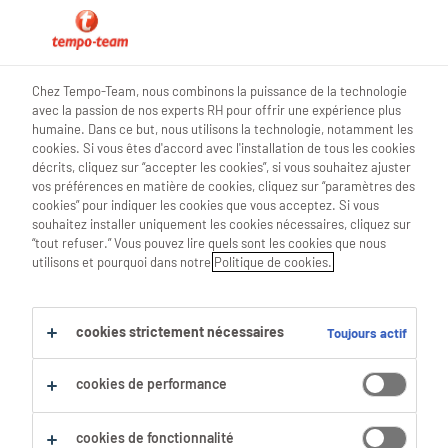
0
Chez Tempo-Team, nous combinons la puissance de la technologie
avec la passion de nos experts RH pour offrir une expérience plus
Trouve ton prochain job
humaine. Dans ce but, nous utilisons la technologie, notamment les
cookies. Si vous êtes d'accord avec l'installation de tous les cookies
décrits, cliquez sur “accepter les cookies”, si vous souhaitez ajuster
Chercher 0 offres d'emploi
vos préférences en matière de cookies, cliquez sur “paramètres des
cookies” pour indiquer les cookies que vous acceptez. Si vous
souhaitez installer uniquement les cookies nécessaires, cliquez sur
“tout refuser.” Vous pouvez lire quels sont les cookies que nous
utilisons et pourquoi dans notre
Politique de cookies.
Filtre
Filtres sélectionnés :
cookies strictement nécessaires
Toujours actif
metal-construction
cookies de performance
Tout effacer
Soudeurs & Tôliers
Soudeur
cookies de fonctionnalité