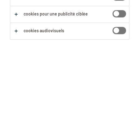
Sauvegarder cette recherche
cookies pour une publicité ciblée
cookies audiovisuels
Aucun résultat trouvé
Nous n'avons pas trouvé d'offre d'emploi avec les
filtres sélectionnés. Modifie ta recherche afin
d'obtenir plus de résultats. Les actions suivantes
peuvent t'aider :
Supprime certains des filtres que tu as
utilisés.
Ta recherche s'est concentrée sur un lieu