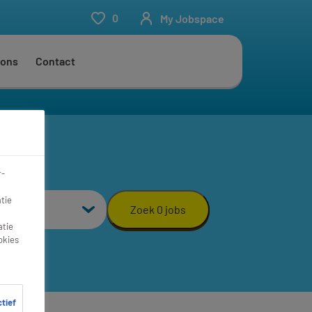
0
My Jobspace
 ons
Contact
r-
aal
tie
Zoek 0 jobs
atie
okies
ctief