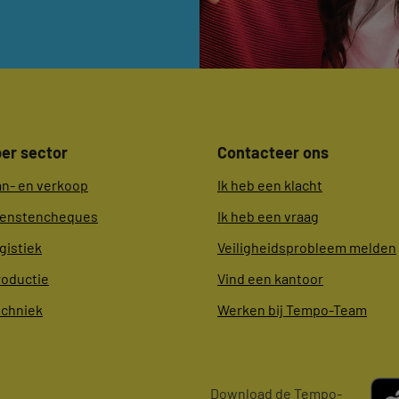
er sector
Contacteer ons
an- en verkoop
Ik heb een klacht
ienstencheques
Ik heb een vraag
gistiek
Veiligheidsprobleem melden
roductie
Vind een kantoor
echniek
Werken bij Tempo-Team
Download de Tempo-