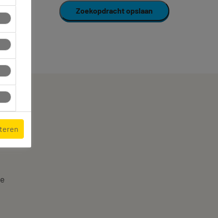
Zoekopdracht opslaan
pteren
te