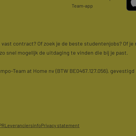
Team-app
en vast contract? Of zoek je de beste studentenjobs? Of j
zo snel mogelijk de uitdaging te vinden die bij je past.
po-Team at Home nv (BTW BE0467.127.056), gevestigd i
PR
Leveranciersinfo
Privacy statement