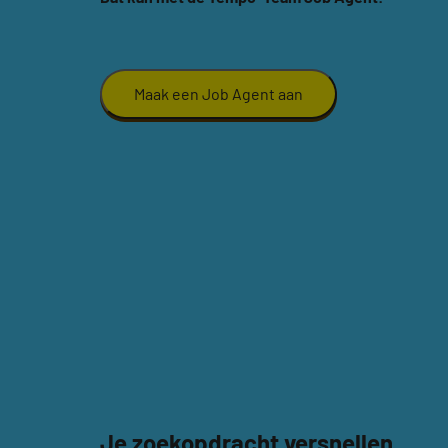
Maak een Job Agent aan
Je zoekopdracht versnellen