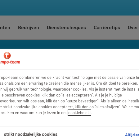
nten
Bedrijven
Dienstencheques
Carrièretips
Over
-planners
logistiek-medewerker
empo-Team combineren we de kracht van technologie met de passie van onze h
Waar
Str
ssionals om een ervaring te creëren die menselijker is. Om dit doel te bereiken,
 wij gebruik van technologie, waaronder cookies. Als je instemt met de installa
lle beschreven cookies, klik dan op "alles accepteren". Als je je huidige
evoorkeuren wilt opslaan, klik dan op "keuze bevestigen". Als je alleen de install
e strikt noodzakelijke cookies accepteert, klik dan op "alles afwijzen". Welke co
bruiken en waarom kun je lezen in ons
cookiebeleid
.
strikt noodzakelijke cookies
Altijd a