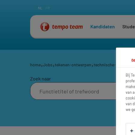
NL
FR
Kandidaten
Stude
home
Jobs
tekenen-ontwerpen
technische-tekenaars
Bij T
Zoek naar
profe
maken
van a
cooki
van d
we ge