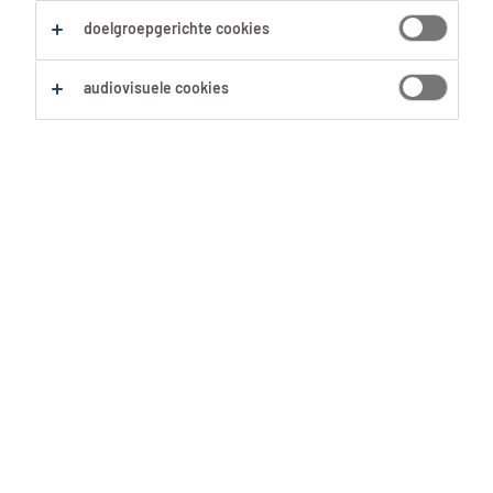
Zoekopdracht opslaan
doelgroepgerichte cookies
audiovisuele cookies
Geen resultaten gevonden
Geen passende vacatures voor deze filters
gevonden. Pas je zoekopdracht aan om meer
resultaten te zien:
Verwijder één of meerdere filters.
Zocht je op postcode? Vergroot dan je straal.
Pas de functietitel aan en controleer op
spelfouten.