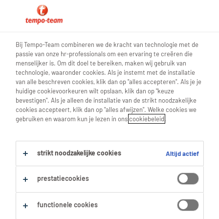
0
Bij Tempo-Team combineren we de kracht van technologie met de
passie van onze hr-professionals om een ervaring te creëren die
Vind je volgende job
menselijker is. Om dit doel te bereiken, maken wij gebruik van
technologie, waaronder cookies. Als je instemt met de installatie
van alle beschreven cookies, klik dan op "alles accepteren". Als je je
Zoek 0 jobs
huidige cookievoorkeuren wilt opslaan, klik dan op "keuze
bevestigen". Als je alleen de installatie van de strikt noodzakelijke
cookies accepteert, klik dan op "alles afwijzen". Welke cookies we
gebruiken en waarom kun je lezen in ons
cookiebeleid
.
Filter
strikt noodzakelijke cookies
Altijd actief
Geselecteerde filters:
Office Management
Office Managers
prestatiecookies
Alles wissen
office-manager
functionele cookies