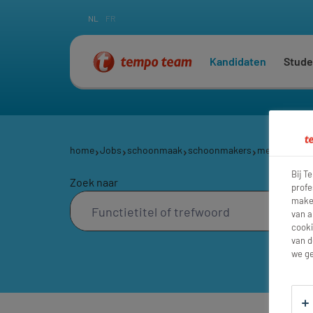
NL
FR
Kandidaten
Stude
home
Jobs
schoonmaak
schoonmakers
medewerker-
Bij T
Zoek naar
profe
maken
van a
cooki
van d
we ge