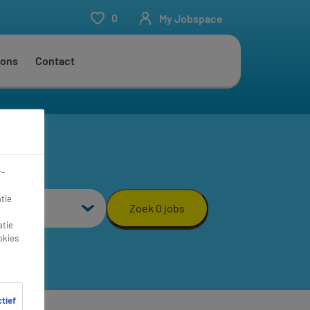
0
My Jobspace
 ons
Contact
r-
aal
tie
Zoek 0 jobs
atie
okies
ctief