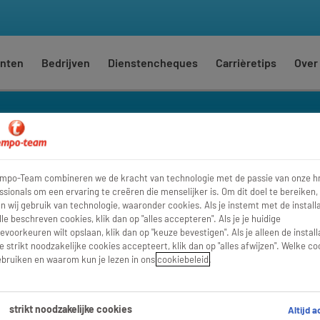
nten
Bedrijven
Dienstencheques
Carrièretips
Over
housekeeping
empo-Team combineren we de kracht van technologie met de passie van onze h
Waar
Str
ssionals om een ervaring te creëren die menselijker is. Om dit doel te bereiken,
 wij gebruik van technologie, waaronder cookies. Als je instemt met de installa
lle beschreven cookies, klik dan op "alles accepteren". Als je je huidige
evoorkeuren wilt opslaan, klik dan op "keuze bevestigen". Als je alleen de install
e strikt noodzakelijke cookies accepteert, klik dan op "alles afwijzen". Welke co
bruiken en waarom kun je lezen in ons
cookiebeleid
.
strikt noodzakelijke cookies
Altijd a