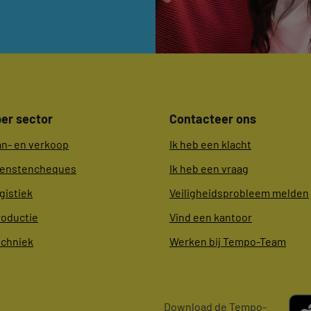
er sector
Contacteer ons
an- en verkoop
Ik heb een klacht
ienstencheques
Ik heb een vraag
gistiek
Veiligheidsprobleem melden
roductie
Vind een kantoor
echniek
Werken bij Tempo-Team
Download de Tempo-