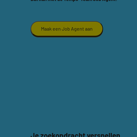
Maak een Job Agent aan
Je zoekopdracht versnellen