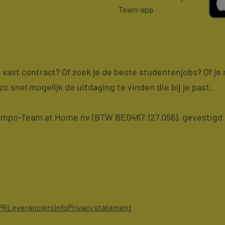
Team-app
en vast contract? Of zoek je de beste studentenjobs? Of j
zo snel mogelijk de uitdaging te vinden die bij je past.
po-Team at Home nv (BTW BE0467.127.056), gevestigd i
PR
Leveranciersinfo
Privacy statement