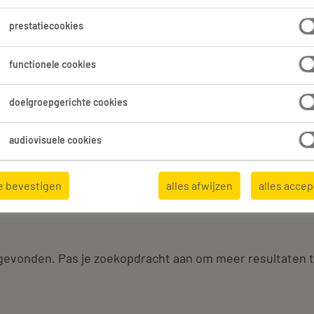
2
prestatiecookies
functionele cookies
Alles wissen
medewerker-housekeeping
doelgroepgerichte cookies
audiovisuele cookies
e bevestigen
alles afwijzen
alles acce
vonden
 gevonden. Pas je zoekopdracht aan om meer resultaten 