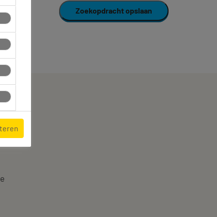
Zoekopdracht opslaan
pteren
te