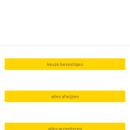
ervaring hebt, wij doen er alles aan om zo snel
mogelijk de uitdaging te vinden die bij je past.
Tempo-Team nv (BTW BE0428.327.551) en Tempo-
Team at Home nv (BTW BE0467.127.056),
gevestigd in de Boechoutlaan 105 0001 - 1853
Strombeek-Bever.
keuze bevestigen
Copyright © 2026 Tempo-Team
alles afwijzen
Algemene voorwaarden
Gebruiksvoorwaarden
GDPR
alles accepteren