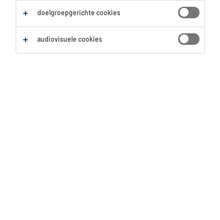
Alles wissen
Productie
doelgroepgerichte cookies
audiovisuele cookies
Zoekopdracht opslaan
Technieker
Geraardsbergen, Oost-Vlaanderen
Tijdelijk
24 Juni 2026
Deegbereider
Zottegem, Oost-Vlaanderen