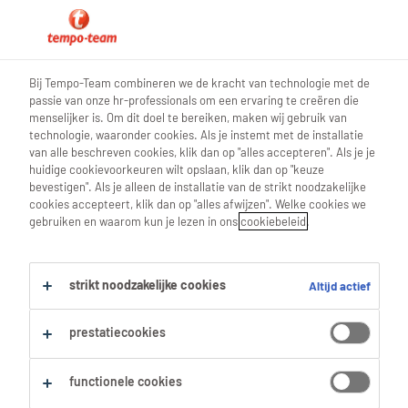
0
Bij Tempo-Team combineren we de kracht van technologie met de
passie van onze hr-professionals om een ervaring te creëren die
Vind je volgende job
menselijker is. Om dit doel te bereiken, maken wij gebruik van
technologie, waaronder cookies. Als je instemt met de installatie
van alle beschreven cookies, klik dan op "alles accepteren". Als je je
Zoek 25 jobs
huidige cookievoorkeuren wilt opslaan, klik dan op "keuze
bevestigen". Als je alleen de installatie van de strikt noodzakelijke
cookies accepteert, klik dan op "alles afwijzen". Welke cookies we
gebruiken en waarom kun je lezen in ons
cookiebeleid
.
25 Productie jobs gevonden in
Nederbrakel.
strikt noodzakelijke cookies
Altijd actief
Filter
prestatiecookies
Geselecteerde filters:
functionele cookies
Nederbrakel, Oost Vlaanderen