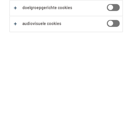
doelgroepgerichte cookies
Zoekopdracht opslaan
audiovisuele cookies
Geen resultaten gevonden
Geen passende vacatures voor deze filters
gevonden. Pas je zoekopdracht aan om meer
resultaten te zien:
Verwijder één of meerdere filters.
Zocht je op postcode? Vergroot dan je straal.
Pas de functietitel aan en controleer op