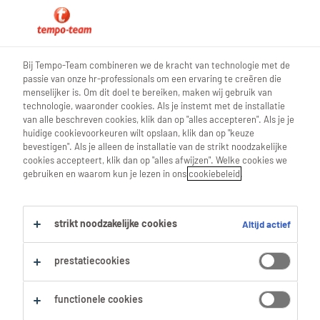
0
Bij Tempo-Team combineren we de kracht van technologie met de
passie van onze hr-professionals om een ervaring te creëren die
Vind je volgende job
menselijker is. Om dit doel te bereiken, maken wij gebruik van
technologie, waaronder cookies. Als je instemt met de installatie
van alle beschreven cookies, klik dan op "alles accepteren". Als je je
Zoek 0 jobs
huidige cookievoorkeuren wilt opslaan, klik dan op "keuze
bevestigen". Als je alleen de installatie van de strikt noodzakelijke
cookies accepteert, klik dan op "alles afwijzen". Welke cookies we
gebruiken en waarom kun je lezen in ons
cookiebeleid
.
Filter
strikt noodzakelijke cookies
Altijd actief
Geselecteerde filters:
Marketing & Communicatie
prestatiecookies
sales-marketing-communicatiemana
telesales-manager
Alles wissen
functionele cookies