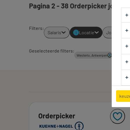
Pagina 2 - 38 Orderpicker jobs g
Filters
:
Salaris
Locatie
Jobtypes
1
Geselecteerde filters:
Westerlo, Antwerpen
Logistiek
keuz
Orderpicker