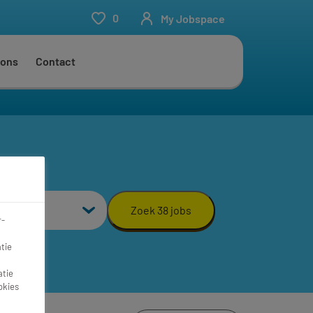
0
My Jobspace
 ons
Contact
aal
Zoek 38 jobs
r-
tie
atie
okies