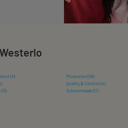
 Westerlo
ment
(
3
)
Productie
(
28
)
5
)
Quality & Control
(
4
)
e
(
3
)
Schoonmaak
(
11
)