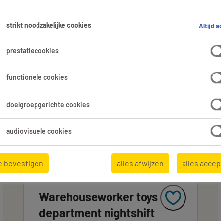
evonden in Westerlo.
strikt noodzakelijke cookies
Altijd a
prestatiecookies
Expertisedomein
Alle filters
3
4
functionele cookies
Alles wissen
Logistiek Medewerkers
Orderpicker
doelgroepgerichte cookies
audiovisuele cookies
Pagina 2
e bevestigen
alles afwijzen
alles acce
Warehouseworker toys
department nightshift