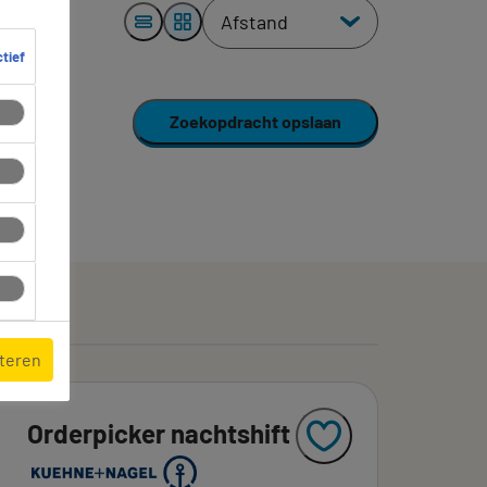
ctief
Zoekopdracht opslaan
pteren
Orderpicker nachtshift