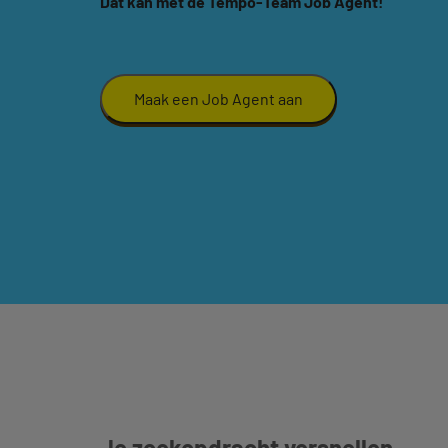
Dat kan met de Tempo-Team Job Agent!
Maak een Job Agent aan
Je zoekopdracht versnellen