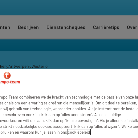
nten
Bedrijven
Dienstencheques
Carrièretips
Over
ker
Antwerpen
Westerlo
Waar
Str
empo-Team combineren we de kracht van technologie met de passie van onze h
ssionals om een ervaring te creëren die menselijker is. Om dit doel te bereiken,
 wij gebruik van technologie, waaronder cookies. Als je instemt met de installa
lle beschreven cookies, klik dan op "alles accepteren". Als je je huidige
evoorkeuren wilt opslaan, klik dan op "keuze bevestigen". Als je alleen de install
e strikt noodzakelijke cookies accepteert, klik dan op "alles afwijzen". Welke co
bruiken en waarom kun je lezen in ons
cookiebeleid
.