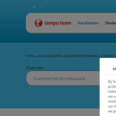
NL
FR
Kandidaten
Stude
home
Jobs
Logistiek
Logistiek Medewerkers
Orderpic
Zoek naar
Bij T
profe
maken
van a
cooki
van d
we ge