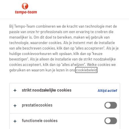
0
Bij Tempo-Team combineren we de kracht van technologie met de
passie van onze hr-professionals om een ervaring te creëren die
Vind je volgende job
menselijker is. Om dit doel te bereiken, maken wij gebruik van
technologie, waaronder cookies. Als je instemt met de installatie
van alle beschreven cookies, klik dan op "alles accepteren". Als je je
Zoek 5 jobs
huidige cookievoorkeuren wilt opslaan, klik dan op "keuze
bevestigen". Als je alleen de installatie van de strikt noodzakelijke
cookies accepteert, klik dan op "alles afwijzen". Welke cookies we
gebruiken en waarom kun je lezen in ons
cookiebeleid
.
5 Customer Service jobs gevonden in
Westerlo.
strikt noodzakelijke cookies
Altijd actief
Filter
prestatiecookies
Geselecteerde filters:
functionele cookies
Westerlo, Antwerpen