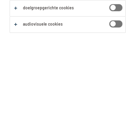
Alles wissen
Customer Service
doelgroepgerichte cookies
audiovisuele cookies
Zoekopdracht opslaan
Customer Service
Geel, Antwerpen
Tijdelijk met uitzicht op vast
KUEHNE+NAGEL
6 Augustus 2026