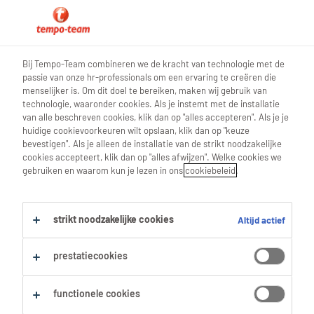
0
Bij Tempo-Team combineren we de kracht van technologie met de
passie van onze hr-professionals om een ervaring te creëren die
Vind je volgende job
menselijker is. Om dit doel te bereiken, maken wij gebruik van
technologie, waaronder cookies. Als je instemt met de installatie
van alle beschreven cookies, klik dan op "alles accepteren". Als je je
Zoek 13 jobs
huidige cookievoorkeuren wilt opslaan, klik dan op "keuze
bevestigen". Als je alleen de installatie van de strikt noodzakelijke
cookies accepteert, klik dan op "alles afwijzen". Welke cookies we
gebruiken en waarom kun je lezen in ons
cookiebeleid
.
13 Verkoper jobs gevonden in Oost-
Vlaanderen.
strikt noodzakelijke cookies
Altijd actief
Filter
prestatiecookies
Geselecteerde filters:
functionele cookies
Oost Vlaanderen
Aankoop & Verkoop