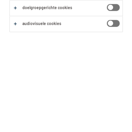
doelgroepgerichte cookies
Zoekopdracht opslaan
audiovisuele cookies
Geen resultaten gevonden
Geen passende vacatures voor deze filters
gevonden. Pas je zoekopdracht aan om meer
resultaten te zien:
Verwijder één of meerdere filters.
Zocht je op postcode? Vergroot dan je straal.
Pas de functietitel aan en controleer op