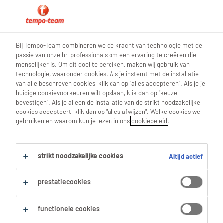
0
Bij Tempo-Team combineren we de kracht van technologie met de
passie van onze hr-professionals om een ervaring te creëren die
Vind je volgende job
menselijker is. Om dit doel te bereiken, maken wij gebruik van
technologie, waaronder cookies. Als je instemt met de installatie
van alle beschreven cookies, klik dan op "alles accepteren". Als je je
Zoek 0 jobs
huidige cookievoorkeuren wilt opslaan, klik dan op "keuze
bevestigen". Als je alleen de installatie van de strikt noodzakelijke
cookies accepteert, klik dan op "alles afwijzen". Welke cookies we
gebruiken en waarom kun je lezen in ons
cookiebeleid
.
Filter
strikt noodzakelijke cookies
Altijd actief
Geselecteerde filters:
Schrijnwerk
prestatiecookies
Timmer- & Schrijnwerkers
Monteur Onderhoudsapparatuur
Alles wissen
functionele cookies