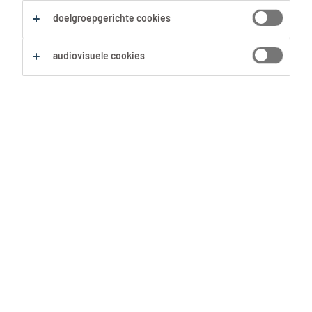
Alles wissen
doelgroepgerichte cookies
audiovisuele cookies
Zoekopdracht opslaan
Aide ménagère région Halen
Halen, Limburg
Vast
14.96 € - 15.84 € per uur
TEMPO-TEAM
5 Mei 2026