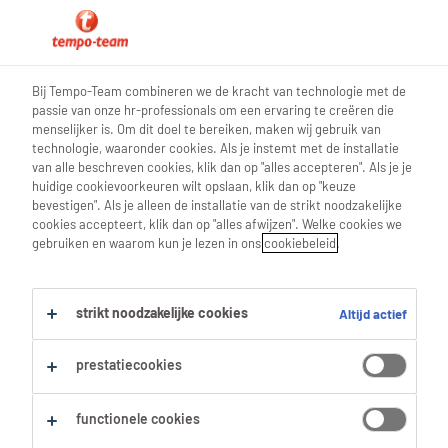
0
Bij Tempo-Team combineren we de kracht van technologie met de
passie van onze hr-professionals om een ervaring te creëren die
Vind je volgende job
menselijker is. Om dit doel te bereiken, maken wij gebruik van
technologie, waaronder cookies. Als je instemt met de installatie
van alle beschreven cookies, klik dan op "alles accepteren". Als je je
Zoek 12 jobs
huidige cookievoorkeuren wilt opslaan, klik dan op "keuze
bevestigen". Als je alleen de installatie van de strikt noodzakelijke
cookies accepteert, klik dan op "alles afwijzen". Welke cookies we
gebruiken en waarom kun je lezen in ons
cookiebeleid
.
12 Schoonmaak jobs gevonden in
Diest.
strikt noodzakelijke cookies
Altijd actief
Filter
prestatiecookies
Geselecteerde filters:
functionele cookies
Diest, Vlaams Brabant
Schoonmaak