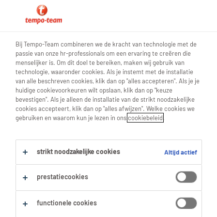
0
Bij Tempo-Team combineren we de kracht van technologie met de
passie van onze hr-professionals om een ervaring te creëren die
Vind je volgende job
menselijker is. Om dit doel te bereiken, maken wij gebruik van
technologie, waaronder cookies. Als je instemt met de installatie
van alle beschreven cookies, klik dan op "alles accepteren". Als je je
Zoek 1 job
huidige cookievoorkeuren wilt opslaan, klik dan op "keuze
bevestigen". Als je alleen de installatie van de strikt noodzakelijke
cookies accepteert, klik dan op "alles afwijzen". Welke cookies we
gebruiken en waarom kun je lezen in ons
cookiebeleid
.
1 Schoonheidsverzorging job
gevonden in Zele.
strikt noodzakelijke cookies
Altijd actief
Filter
prestatiecookies
Geselecteerde filters:
functionele cookies
Zele, Oost Vlaanderen