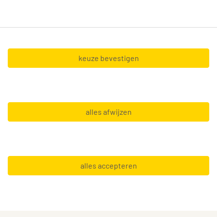
Tempo-Team nv (BTW BE0428.327.551) en Tempo-
Team at Home nv (BTW BE0467.127.056),
gevestigd in de Boechoutlaan 105 0001 - 1853
Strombeek-Bever.
keuze bevestigen
Copyright © 2026 Tempo-Team
alles afwijzen
Algemene voorwaarden
Gebruiksvoorwaarden
GDPR
alles accepteren
Leveranciersinfo
Privacy statement