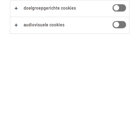
Alles wissen
Schoonheidsverzorging
doelgroepgerichte cookies
audiovisuele cookies
Zoekopdracht opslaan
Kapper
Erembodegem, Oost-Vlaanderen
Tijdelijk
24 Juni 2026