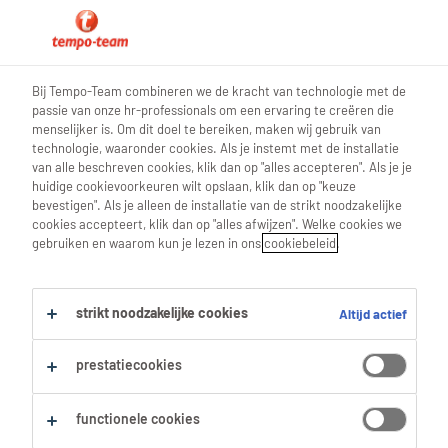
0
Bij Tempo-Team combineren we de kracht van technologie met de
passie van onze hr-professionals om een ervaring te creëren die
Vind je volgende job
menselijker is. Om dit doel te bereiken, maken wij gebruik van
technologie, waaronder cookies. Als je instemt met de installatie
van alle beschreven cookies, klik dan op "alles accepteren". Als je je
Zoek 0 jobs
huidige cookievoorkeuren wilt opslaan, klik dan op "keuze
bevestigen". Als je alleen de installatie van de strikt noodzakelijke
cookies accepteert, klik dan op "alles afwijzen". Welke cookies we
gebruiken en waarom kun je lezen in ons
cookiebeleid
.
Filter
strikt noodzakelijke cookies
Altijd actief
Geselecteerde filters:
Oostende, West Vlaanderen
prestatiecookies
Productie
Bakkers & Vleesverwerkers
Patissier
Alles wissen
functionele cookies