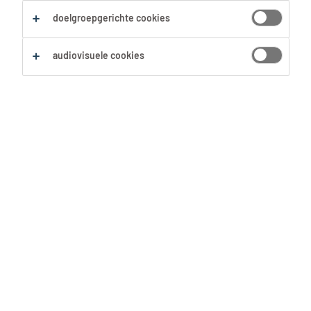
doelgroepgerichte cookies
Zoekopdracht opslaan
audiovisuele cookies
Geen resultaten gevonden
Geen passende vacatures voor deze filters
gevonden. Pas je zoekopdracht aan om meer
resultaten te zien:
Verwijder één of meerdere filters.
Zocht je op postcode? Vergroot dan je straal.
Pas de functietitel aan en controleer op