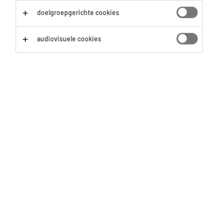
Zoekopdracht opslaan
doelgroepgerichte cookies
audiovisuele cookies
Geen resultaten gevonden
Geen passende vacatures voor deze filters
gevonden. Pas je zoekopdracht aan om meer
resultaten te zien:
Verwijder één of meerdere filters.
Zocht je op postcode? Vergroot dan je straal.
Pas de functietitel aan en controleer op
spelfouten.