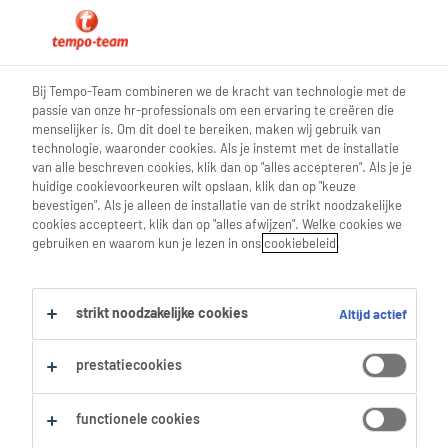
0
Bij Tempo-Team combineren we de kracht van technologie met de
passie van onze hr-professionals om een ervaring te creëren die
Vind je volgende job
menselijker is. Om dit doel te bereiken, maken wij gebruik van
technologie, waaronder cookies. Als je instemt met de installatie
van alle beschreven cookies, klik dan op "alles accepteren". Als je je
Zoek 0 jobs
huidige cookievoorkeuren wilt opslaan, klik dan op "keuze
bevestigen". Als je alleen de installatie van de strikt noodzakelijke
cookies accepteert, klik dan op "alles afwijzen". Welke cookies we
gebruiken en waarom kun je lezen in ons
cookiebeleid
.
Filter
strikt noodzakelijke cookies
Altijd actief
Geselecteerde filters:
Office Management
Office Managers
prestatiecookies
Alles wissen
juridisch-secretaresse
functionele cookies