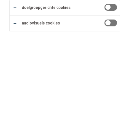
Zoekopdracht opslaan
doelgroepgerichte cookies
audiovisuele cookies
Geen resultaten gevonden
Geen passende vacatures voor deze filters
gevonden. Pas je zoekopdracht aan om meer
resultaten te zien:
Verwijder één of meerdere filters.
Zocht je op postcode? Vergroot dan je straal.
Pas de functietitel aan en controleer op
spelfouten.