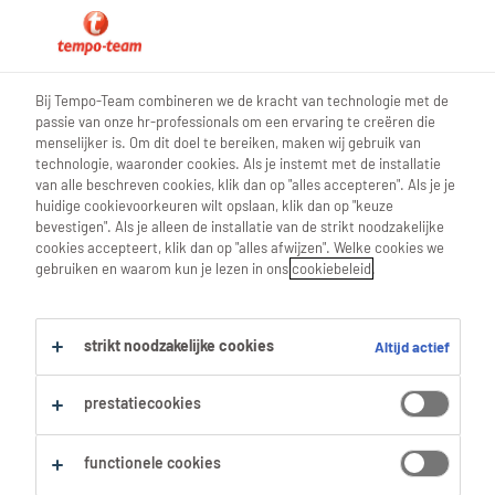
0
Bij Tempo-Team combineren we de kracht van technologie met de
passie van onze hr-professionals om een ervaring te creëren die
Vind je volgende job
menselijker is. Om dit doel te bereiken, maken wij gebruik van
technologie, waaronder cookies. Als je instemt met de installatie
van alle beschreven cookies, klik dan op "alles accepteren". Als je je
Zoek 0 jobs
huidige cookievoorkeuren wilt opslaan, klik dan op "keuze
bevestigen". Als je alleen de installatie van de strikt noodzakelijke
cookies accepteert, klik dan op "alles afwijzen". Welke cookies we
gebruiken en waarom kun je lezen in ons
cookiebeleid
.
Filter
strikt noodzakelijke cookies
Altijd actief
Geselecteerde filters:
Logistiek
Logistiek Medewerkers
prestatiecookies
Alles wissen
Operator Goederen En Diensten
functionele cookies