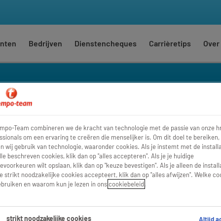
nten
Bedrijven
Dienstencheques
Carrièretips
Over
lsbeke
empo-Team combineren we de kracht van technologie met de passie van onze h
Waar
Str
ssionals om een ervaring te creëren die menselijker is. Om dit doel te bereiken,
 wij gebruik van technologie, waaronder cookies. Als je instemt met de installa
lle beschreven cookies, klik dan op "alles accepteren". Als je je huidige
evoorkeuren wilt opslaan, klik dan op "keuze bevestigen". Als je alleen de install
e strikt noodzakelijke cookies accepteert, klik dan op "alles afwijzen". Welke co
bruiken en waarom kun je lezen in ons
cookiebeleid
.
strikt noodzakelijke cookies
Altijd a