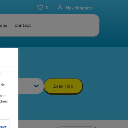
0
My Jobspace
 ons
Contact
r-
aal
tie
Zoek 1 job
atie
okies
ctief