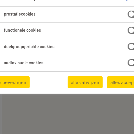
beke.
prestatiecookies
functionele cookies
Expertisedomein
Alle filters
2
3
doelgroepgerichte cookies
Alles wissen
mbacht
Drukkers
audiovisuele cookies
e bevestigen
alles afwijzen
alles acce