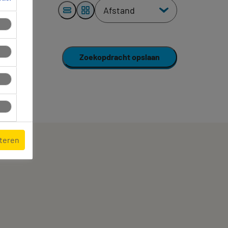
Zoekopdracht opslaan
pteren