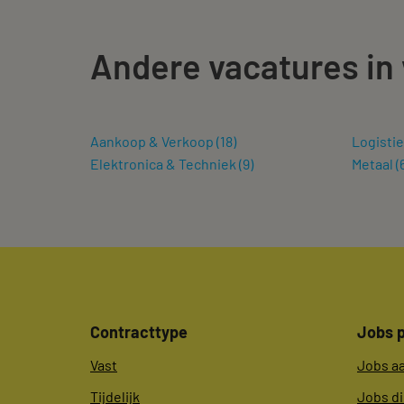
Andere vacatures in
Aankoop & Verkoop
(
18
)
Logisti
Elektronica & Techniek
(
9
)
Metaal
(
Contracttype
Jobs p
Vast
Jobs a
Tijdelijk
Jobs d