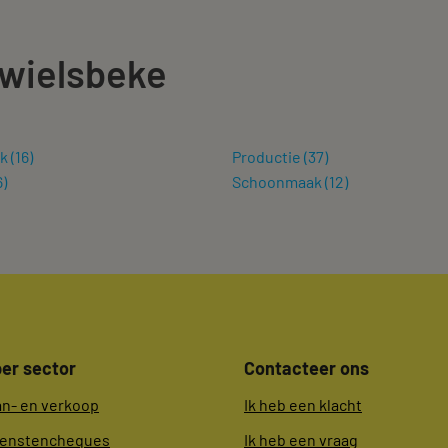
 wielsbeke
ek
(
16
)
Productie
(
37
)
6
)
Schoonmaak
(
12
)
er sector
Contacteer ons
an- en verkoop
Ik heb een klacht
ienstencheques
Ik heb een vraag