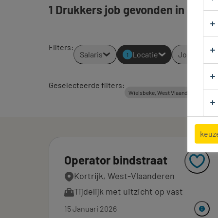
1 Drukkers job gevonden in Wiels
Filters
:
Salaris
Locatie
Jobtypes
1
Geselecteerde filters:
Wielsbeke, West Vlaanderen
A
keuz
Operator bindstraat
Kortrijk, West-Vlaanderen
Tijdelijk met uitzicht op vast
15 Januari 2026