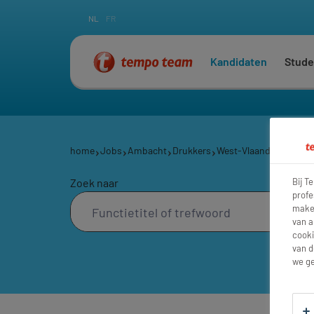
NL
FR
Kandidaten
Stude
home
Jobs
Ambacht
Drukkers
West-Vlaanderen
Wie
Zoek naar
Bij T
profe
maken
van a
cooki
van d
we ge