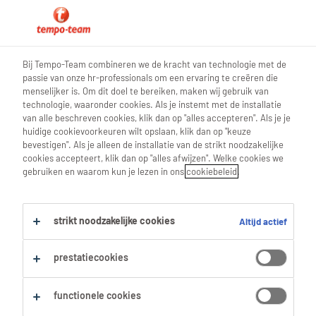
0
Bij Tempo-Team combineren we de kracht van technologie met de
passie van onze hr-professionals om een ervaring te creëren die
Vind je volgende job
menselijker is. Om dit doel te bereiken, maken wij gebruik van
technologie, waaronder cookies. Als je instemt met de installatie
van alle beschreven cookies, klik dan op "alles accepteren". Als je je
Zoek 27 jobs
huidige cookievoorkeuren wilt opslaan, klik dan op "keuze
bevestigen". Als je alleen de installatie van de strikt noodzakelijke
cookies accepteert, klik dan op "alles afwijzen". Welke cookies we
gebruiken en waarom kun je lezen in ons
cookiebeleid
.
27 Winkelmedewerker jobs gevonden
in Zottegem.
strikt noodzakelijke cookies
Altijd actief
Filter
prestatiecookies
Geselecteerde filters:
functionele cookies
Zottegem, Oost Vlaanderen