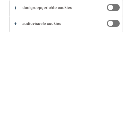
Aankoop & Verkoop
Verkopers
Winkelmedewerker
doelgroepgerichte cookies
Alles wissen
audiovisuele cookies
Zoekopdracht opslaan
Winkelmedewerker
Supermarkt - Zottegem
Zottegem, Oost-Vlaanderen
Tijdelijk met uitzicht op vast
24 Juli 2026