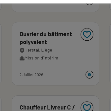
2 Juillet 2026
Ouvrier du bâtiment
polyvalent
Herstal, Liège
Mission d'intérim
2 Juillet 2026
Chauffeur Livreur C /