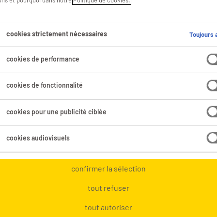
sons et pourquoi dans notre
Politique de cookies.
 toi.
cookies strictement nécessaires
Toujours a
Domaine professionnel
Tous les filtres
cookies de performance
cookies de fonctionnalité
cookies pour une publicité ciblée
Page 6
cookies audiovisuels
chauffeur CE
confirmer la sélection
Neufchâteau, Luxembourg
Mission d'intérim en vue de fixe
tout refuser
tout autoriser