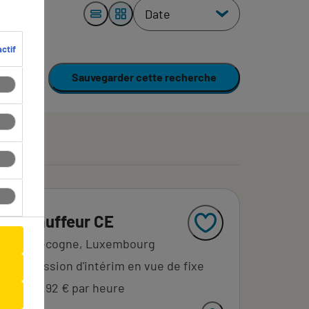
ctif
Sauvegarder cette recherche
Chauffeur CE
Recogne, Luxembourg
Mission d'intérim en vue de fixe
14.92 € par heure