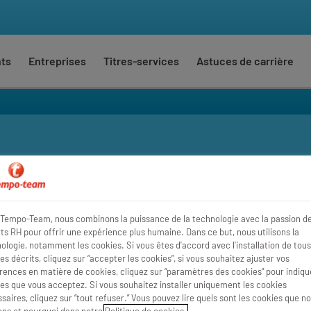
nts
Entreprises
Titres-services
Astuces de carrière
Où
Rayon
Tempo-Team, nous combinons la puissance de la technologie avec la passion d
ts RH pour offrir une expérience plus humaine. Dans ce but, nous utilisons la
ologie, notamment les cookies. Si vous êtes d'accord avec l'installation de tous
es décrits, cliquez sur “accepter les cookies”, si vous souhaitez ajuster vos
rences en matière de cookies, cliquez sur “paramètres des cookies” pour indique
es que vous acceptez. Si vous souhaitez installer uniquement les cookies
saires, cliquez sur “tout refuser.” Vous pouvez lire quels sont les cookies que n