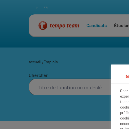
NL
FR
Candidats
Étudia
accueil
Emplois
Chercher
Chez 
exper
techn
cooki
préfé
cooki
néces