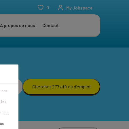
0
My Jobspace
A propos de nous
Contact
Chercher 277 offres d'emploi
e nos
 les
r les
ous