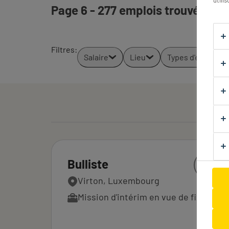
utili
Page 6 - 277 emplois trouvés pour
Filtres
:
Salaire
Lieu
Types d'emploi
Bulliste
Virton, Luxembourg
Mission d'intérim en vue de fixe