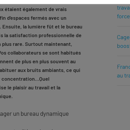
trava
x étaient également de vrais
force
fin d’espaces fermés avec un
Ensuite, la lumière fût et le bureau
is la satisfaction professionnelle de
Cage 
en plus rare. Surtout maintenant,
boost
 Vos collaborateurs se sont habitués
iennent de plus en plus souvent au
Franc
abituer aux bruits ambiants, ce qui
au tr
ur concentration...Quel
le plaisir au travail et la
mique.
sager un bureau dynamique