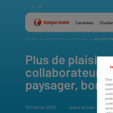
NL
FR
Candidats
Étudia
accueil
entreprises
hr news
plus de pla
Plus de plaisir 
collaborateurs?
paysager, bonj
Chez 
exper
techn
cooki
préfé
cooki
03 Février 2023
share article:
néces