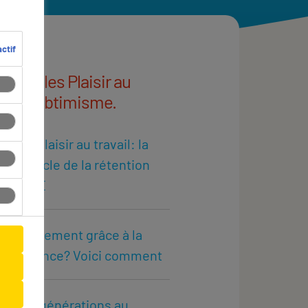
ctif
d'articles Plaisir au
ail et jobtimisme.
cktail Plaisir au travail: la
te miracle de la rétention
 les PME
d'engagement grâce à la
nnaissance? Voici comment
rentes générations au