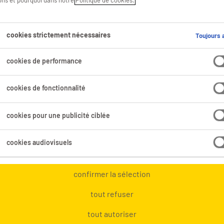
sons et pourquoi dans notre
Politique de cookies.
cookies strictement nécessaires
Toujours a
plus 
cookies de performance
trav
cookies de fonctionnalité
Le co
cookies pour une publicité ciblée
recet
pour
cookies audiovisuels
Plus 
confirmer la sélection
reco
tout refuser
tout autoriser
Diffé