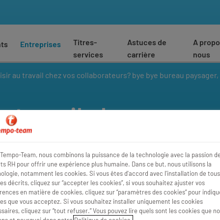
Titres-
Astuces de
A propo
nts
Entreprises
services
carrière
nous
isir au travail chez vos collaborateurs? bye bye bureau paysage
au travail chez vos
 Bye bye bureau
our bureau dynamiqu
Tempo-Team, nous combinons la puissance de la technologie avec la passion d
ts RH pour offrir une expérience plus humaine. Dans ce but, nous utilisons la
ologie, notamment les cookies. Si vous êtes d'accord avec l'installation de tous
es décrits, cliquez sur “accepter les cookies”, si vous souhaitez ajuster vos
rences en matière de cookies, cliquez sur “paramètres des cookies” pour indique
es que vous acceptez. Si vous souhaitez installer uniquement les cookies
saires, cliquez sur “tout refuser.” Vous pouvez lire quels sont les cookies que n