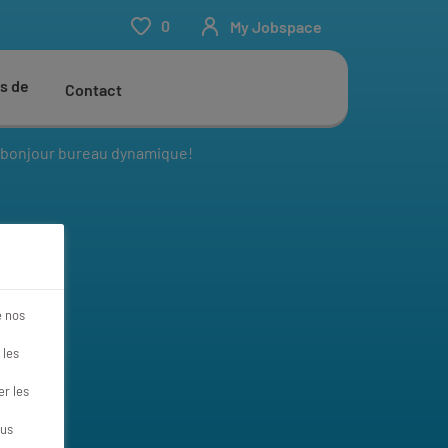
0
My Jobspace
s de
Contact
r, bonjour bureau dynamique!
e!
e nos
 les
r les
ous