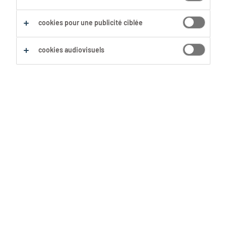
cookies pour une publicité ciblée
cookies audiovisuels
Différentes générations au travail:
cela suscite bien des clichés. Les
baby-boomers sont conservateurs.
La génération X est prête à tout. Et
les Gen‑Z ont tendance à bouger