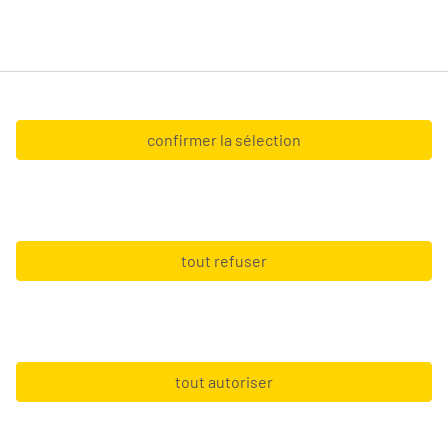
mesure.
Tempo-Team sa (TVA BE0428.327.551) et Tempo-
Team at Home sa (TVA BE0467.127.056), ayant leur
siège Boechoutlaan 105 0001 - 1853 Strombeek-
confirmer la sélection
Bever.
Copyright © 2026 Tempo-Team
Conditions générales
tout refuser
Conditions d’utilisation
GDPR
Informations pour fournisseurs
tout autoriser
Privacy statement