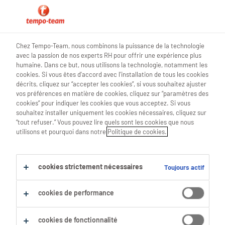
0
Chez Tempo-Team, nous combinons la puissance de la technologie
avec la passion de nos experts RH pour offrir une expérience plus
Trouve ton prochain job
humaine. Dans ce but, nous utilisons la technologie, notamment les
cookies. Si vous êtes d'accord avec l'installation de tous les cookies
décrits, cliquez sur “accepter les cookies”, si vous souhaitez ajuster
Chercher 2 offres d'emploi
vos préférences en matière de cookies, cliquez sur “paramètres des
cookies” pour indiquer les cookies que vous acceptez. Si vous
souhaitez installer uniquement les cookies nécessaires, cliquez sur
“tout refuser.” Vous pouvez lire quels sont les cookies que nous
utilisons et pourquoi dans notre
Politique de cookies.
2 Secrétariat emplois trouvés à
Bruxelles.
cookies strictement nécessaires
Toujours actif
Filtre
cookies de performance
Filtres sélectionnés :
Bruxelles, Région Bruxelles Capi
cookies de fonctionnalité