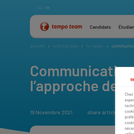
NL
FR
Candidats
Étudia
accueil
entreprises
hr news
communicat
Communication i
l’approche de 
Chez 
exper
techn
19 Novembre 2021
share article:
cooki
préfé
cooki
néces