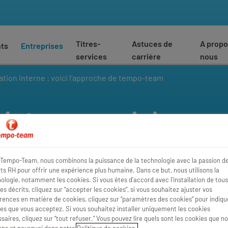
Titres-
Astuces de
A propo
nts
Entreprises
services
carrière
nous
ion interne : voici l’approche de tempo-team
nterne : voici
Tempo-Team
Tempo-Team, nous combinons la puissance de la technologie avec la passion d
ts RH pour offrir une expérience plus humaine. Dans ce but, nous utilisons la
ologie, notamment les cookies. Si vous êtes d'accord avec l'installation de tous
es décrits, cliquez sur “accepter les cookies”, si vous souhaitez ajuster vos
rences en matière de cookies, cliquez sur “paramètres des cookies” pour indique
es que vous acceptez. Si vous souhaitez installer uniquement les cookies
saires, cliquez sur “tout refuser.” Vous pouvez lire quels sont les cookies que n