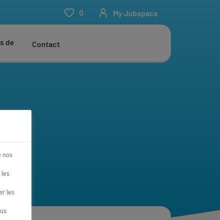
0
My Jobspace
s de
Contact
e nos
 les
r les
ous