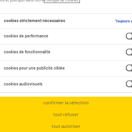
sons et pourquoi dans notre
Politique de cookies.
Plus
cookies strictement nécessaires
Toujours a
cookies de performance
Comm
list 
cookies de fonctionnalité
effic
cookies pour une publicité ciblée
L’hum
cookies audiovisuels
est u
RH
confirmer la sélection
tout refuser
Enco
intel
tout autoriser
satisfaits et impliqués ? Alors