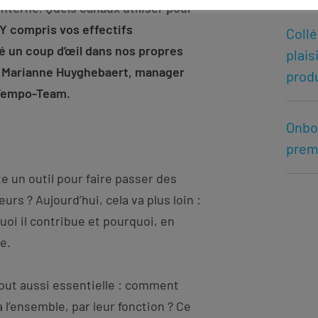
terne. Quels canaux utiliser pour
 Y compris vos effectifs
Collé
é un coup d’œil dans nos propres
plais
 à Marianne Huyghebaert, manager
produ
 Tempo-Team.
Onboa
prem
e un outil pour faire passer des
urs ? Aujourd’hui, cela va plus loin :
uoi il contribue et pourquoi, en
e.
out aussi essentielle : comment
l’ensemble, par leur fonction ? Ce