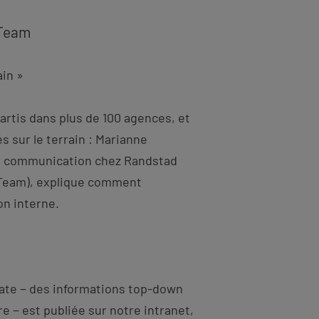
-Team
ain »
artis dans plus de 100 agences, et
 sur le terrain : Marianne
l communication chez Randstad
-Team), explique comment
on interne.
ate − des informations top-down
e − est publiée sur notre intranet,