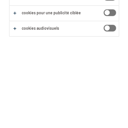
cookies pour une publicité ciblée
cookies audiovisuels
« Influencer les gens », ce terme a
une connotation inquiétante. Il fait
penser aux dictateurs ou aux
manipulateurs avides de méthodes
sournoises. À tort, car avec une
saine dose de persuasion, tu peux