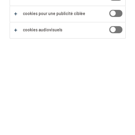
cookies pour une publicité ciblée
cookies audiovisuels
Tes proches prétendent parfois que
le gaming est une pure perte de
temps? Ils ont tort! D’après notre
étude menée auprès de près de
4000 gamers, 8 jeux vidéo