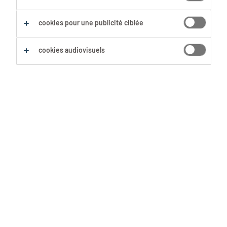
cookies pour une publicité ciblée
cookies audiovisuels
« Hourra ! On retourne au bureau »,
dira un extraverti. Mais tout le
monde ne sera pas aussi content à
l’idée de retourner davantage au
bureau. Nous distinguons 5 types de