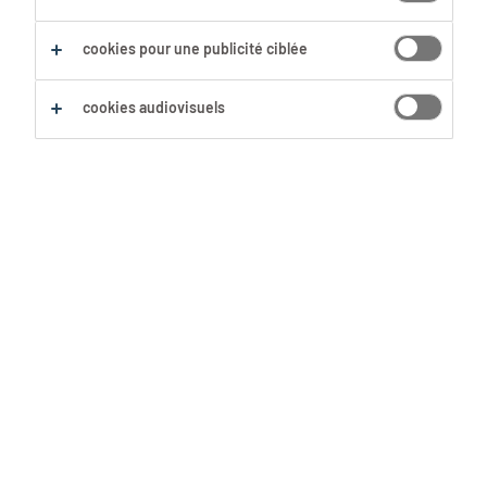
cookies pour une publicité ciblée
cookies audiovisuels
Le job idéal, c’est comme le
partenaire idéal. Tu peux chercher
très longtemps le match idéal ou tu
peux essayer de façonner un peu
mieux un match correct. Tu aimerais
contribuer à modeler ton ensemble de