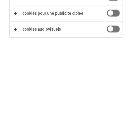
cookies pour une publicité ciblée
cookies audiovisuels
Un job flexible ou un travail en shift?
Pour certains, c’est le secret de
l’équilibre travail-vie privée.
Pourtant, le système des shifts – ou
un flexi-job dans l’horeca – peut être
éprouvant pour ton corps. Grâce à