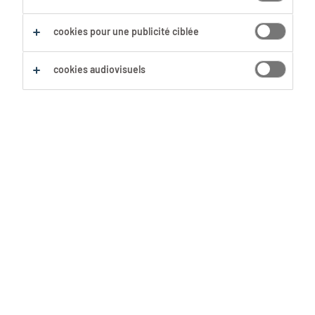
cookies pour une publicité ciblée
cookies audiovisuels
« Tu te réveilles aussi tôt ?! Quelle
horreur... » Tu as certainement déjà
entendu ce genre de remarque si tu
travailles dans l’équipe du matin.
Nombreux sont ceux qui frémissent à
l’idée de devoir se lever à 5 heures du
matin. Mais pourquoi ? Pour les