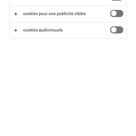
cookies pour une publicité ciblée
cookies audiovisuels
Proximité et pragmatisme : c’est
cette approche qui fait notre
différence en tant que Tempo-Team,
explique Eddy Annys, notre
directeur général.