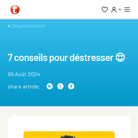
blog teamwork
7 conseils pour déstresser 😌
09 Août 2024
share article: