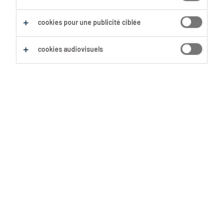
cookies pour une publicité ciblée
cookies audiovisuels
L’entretien d’embauche est
l’occasion de voir si un(e)
candidat(e) correspond à votre
entreprise et à la fonction. Quelles
sont les questions à poser, en tant
qu’employeur, pour y parvenir?