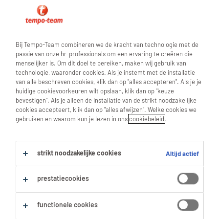
0
Bij Tempo-Team combineren we de kracht van technologie met de
passie van onze hr-professionals om een ervaring te creëren die
Vind je volgende job
menselijker is. Om dit doel te bereiken, maken wij gebruik van
technologie, waaronder cookies. Als je instemt met de installatie
van alle beschreven cookies, klik dan op "alles accepteren". Als je je
Zoek 179 jobs
huidige cookievoorkeuren wilt opslaan, klik dan op "keuze
bevestigen". Als je alleen de installatie van de strikt noodzakelijke
cookies accepteert, klik dan op "alles afwijzen". Welke cookies we
gebruiken en waarom kun je lezen in ons
cookiebeleid
.
Pagina 4 - 179 Tijdelijk jobs voor je
gevonden.
strikt noodzakelijke cookies
Altijd actief
Filter
prestatiecookies
Geselecteerde filters:
functionele cookies
Alles wissen
Tijdelijk