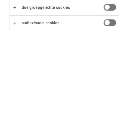
doelgroepgerichte cookies
Zoekopdracht opslaan
audiovisuele cookies
Pagina 4
Credit controller
Asse, Vlaams-Brabant
Tijdelijk
29 Juni 2026
Winkelmedewerker