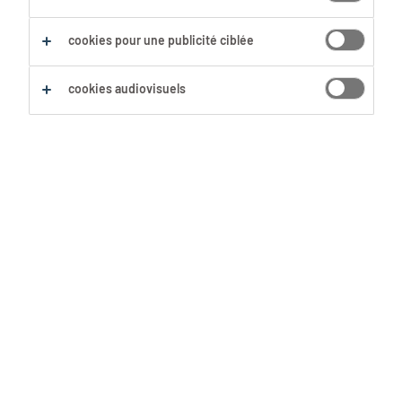
cookies pour une publicité ciblée
cookies audiovisuels
« Mais je n’oserais jamais faire ça! »
C’est ce que tu penses quand tu dois
prendre la parole devant un groupe
ou répondre « non » à une question?
Le moment est venu d’améliorer ton
assertivité! Ces 7 conseils t’aideront