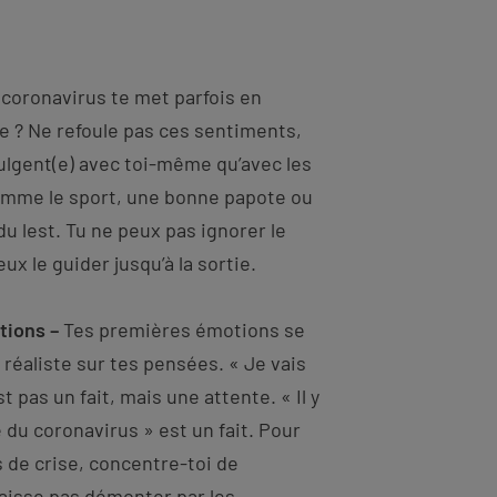
 coronavirus te met parfois en
ste ? Ne refoule pas ces sentiments,
ndulgent(e) avec toi-même qu’avec les
comme le sport, une bonne papote ou
du lest. Tu ne peux pas ignorer le
ux le guider jusqu’à la sortie.
ations –
Tes premières émotions se
réaliste sur tes pensées. « Je vais
 pas un fait, mais une attente. « Il y
 du coronavirus » est un fait. Pour
 de crise, concentre-toi de
 laisse pas démonter par les