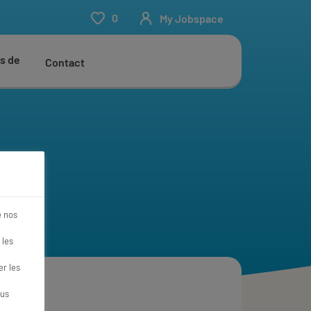
0
My Jobspace
s de
Contact
e nos
 les
r les
ous