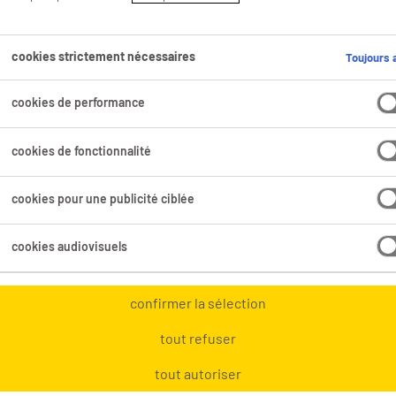
Plus
cookies strictement nécessaires
Toujours a
Ton 
tes a
cookies de performance
cookies de fonctionnalité
Pour
aussi
cookies pour une publicité ciblée
cookies audiovisuels
Plus 
qui v
confirmer la sélection
les anciens Grecs. Et tu sais quoi ?
tout refuser
Fixer
é avaient raison. Nous sommes tous
tu di
tout autoriser
 plaisir au travail, bref pour le