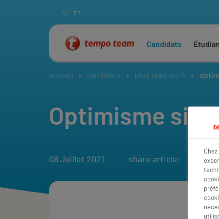
NL
FR
Candidats
Étudia
accueil
candidats
blog teamwork
optim
Optimisme sinc
Chez 
08 Juillet 2021
share article:
exper
techn
cooki
préfé
cooki
néces
utili