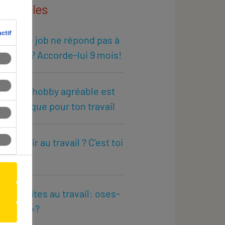
 d'articles
ctif
nouveau job ne répond pas à
ttentes? Accorde-lui 9 mois!
quoi un hobby agréable est
 bénéfique pour ton travail
de plaisir au travail ? C’est toi
ois !
 tes limites au travail: oses-
re «non»?