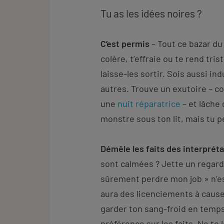
Tu as les idées noires ?
C’est permis
– Tout ce bazar du
colère, t’effraie ou te rend tri
laisse-les sortir. Sois aussi i
autres. Trouve un exutoire – 
une
nuit réparatrice
– et lâche 
monstre sous ton lit, mais tu pe
Démêle les faits des interprét
sont calmées ? Jette un regard 
sûrement perdre mon job » n’est
aura des licenciements à cause
garder ton sang-froid en temps
préférence sur les faits. Ne te