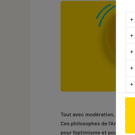
Tout avec modération, disaient 
Ces philosophes de l’Antiquit
pour l’optimisme et pour plus de