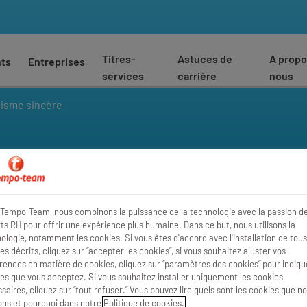
Titres-
Astuces de
A propo
nts
Entreprises
services
carrière
nous
isme sincère
ère
Tempo-Team, nous combinons la puissance de la technologie avec la passion d
ts RH pour offrir une expérience plus humaine. Dans ce but, nous utilisons la
ologie, notamment les cookies. Si vous êtes d'accord avec l'installation de tous
es décrits, cliquez sur “accepter les cookies”, si vous souhaitez ajuster vos
rences en matière de cookies, cliquez sur “paramètres des cookies” pour indique
es que vous acceptez. Si vous souhaitez installer uniquement les cookies
saires, cliquez sur “tout refuser.” Vous pouvez lire quels sont les cookies que n
sons et pourquoi dans notre
Politique de cookies.