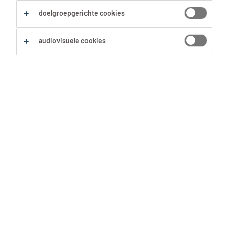
doelgroepgerichte cookies
audiovisuele cookies
Hoe goed ken jij je poetsklassiekers?
Weet jij welke vlekken je te lijf kunt
gaan met ossengalzeep en waarom
het middeltje zo goed helpt? We
zetten 5 handige tips en weetjes op
een rij.
Wat is ossengalzeep?