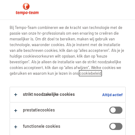
blog poetshulp
Bij Tempo-Team combineren we de kracht van technologie met de
passie van onze hr-professionals om een ervaring te creëren die
menselijker is. Om dit doel te bereiken, maken wij gebruik van
technologie, waaronder cookies. Als je instemt met de installatie
van alle beschreven cookies, klik dan op "alles accepteren". Als je je
5 vragen over ossengalzeep
huidige cookievoorkeuren wilt opslaan, klik dan op "keuze
bevestigen". Als je alleen de installatie van de strikt noodzakelijke
cookies accepteert, klik dan op "alles afwijzen". Welke cookies we
16 April 2022
gebruiken en waarom kun je lezen in ons
cookiebeleid
.
share article:
strikt noodzakelijke cookies
Altijd actief
prestatiecookies
functionele cookies