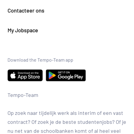
Jobs aan- en verkoop
Studentenjobs
Contacteer ons
Jobs dienstencheques
Flexi-job
Ik heb een klacht
Jobs logistiek
Tijdelijk met uitzicht op vast
My Jobspace
Ik heb een vraag
Jobs productie
Aanmelden
Veiligheidsprobleem melden
Jobs techniek
Job agent aanmaken
Vind een kantoor
Download the Tempo-Team app
Maak een nieuw profiel
Werken bij Tempo-Team
Tempo-Team
Op zoek naar tijdelijk werk als interim of een vast
contract? Of zoek je de beste studentenjobs? Of je
nu net van de schoolbanken komt of al heel veel