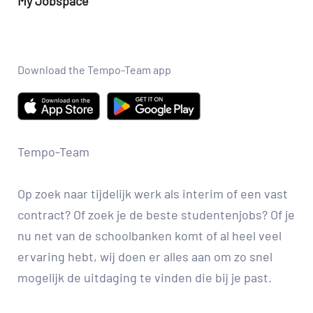
My Jobspace
Ik heb een vraag
Jobs productie
Aanmelden
Veiligheidsprobleem melden
Jobs techniek
Job agent aanmaken
Vind een kantoor
Download the Tempo-Team app
Maak een nieuw profiel
Werken bij Tempo-Team
Tempo-Team
Op zoek naar tijdelijk werk als interim of een vast
contract? Of zoek je de beste studentenjobs? Of je
nu net van de schoolbanken komt of al heel veel
ervaring hebt, wij doen er alles aan om zo snel
mogelijk de uitdaging te vinden die bij je past.