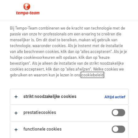
blog teamwork
Bij Tempo-Team combineren we de kracht van technologie met de
passie van onze hr-professionals om een ervaring te creëren die
menselijker is. Om dit doel te bereiken, maken wij gebruik van
technologie, waaronder cookies. Als je instemt met de installatie
van alle beschreven cookies, klik dan op "alles accepteren". Als je je
Wil jij aan de slag als flexi-
huidige cookievoorkeuren wilt opslaan, klik dan op "keuze
bevestigen". Als je alleen de installatie van de strikt noodzakelijke
jobber? Su-Anny vertelt er
cookies accepteert, klik dan op "alles afwijzen". Welke cookies we
gebruiken en waarom kun je lezen in ons
cookiebeleid
.
alles over
strikt noodzakelijke cookies
Altijd actief
17 Januari 2025
share article:
prestatiecookies
functionele cookies