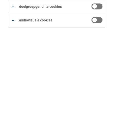
doelgroepgerichte cookies
audiovisuele cookies
Heb jij op het einde van je werkweek
nog wat energie over? Of wil je nét
iets meer sparen op het einde van de
maand? Dan is een flexi-job
waarschijnlijk iets voor jou! Su-Anny